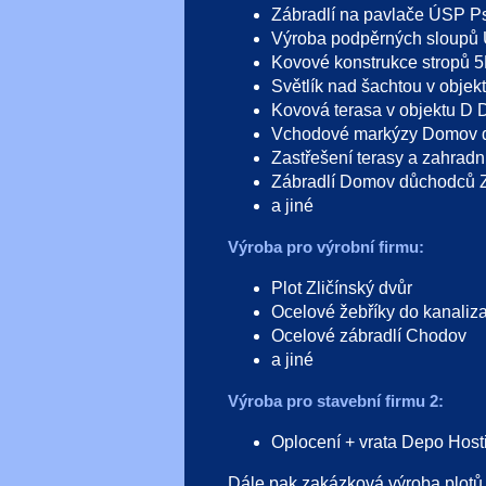
Zábradlí na pavlače ÚSP P
Výroba podpěrných sloupů
Kovové konstrukce stropů 
Světlík nad šachtou v obje
Kovová terasa v objektu D
Vchodové markýzy Domov 
Zastřešení terasy a zahra
Zábradlí Domov důchodců 
a jiné
Výroba pro výrobní firmu:
Plot Zličínský dvůr
Ocelové žebříky do kanaliz
Ocelové zábradlí Chodov
a jiné
Výroba pro stavební firmu 2:
Oplocení + vrata Depo Host
Dále pak zakázková výroba plotů, v