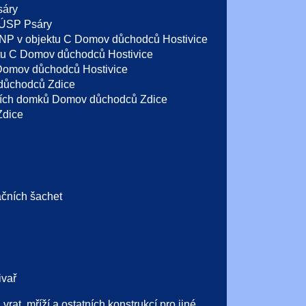
sáry
 ÚSP Psáry
5NP v objektu C Domov důchodců Hostivice
ktu C Domov důchodců Hostivice
 Domov důchodců Hostivice
důchodců Zdice
dních domků Domov důchodců Zdice
Zdice
ačních šachet
ivař
rat, mříží a ostatních konstrukcí pro jiné