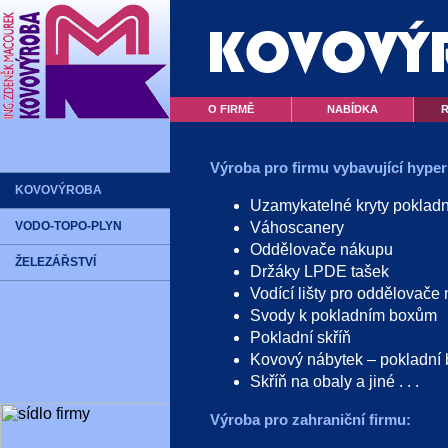
NSF LOGO
O FIRMĚ
NABÍDKA
Výroba pro firmu vybavující hype
KOVOVÝROBA
Uzamykatelné kryty poklad
VODO-TOPO-PLYN
Váhoscanery
Oddělovače nákupu
ŽELEZÁŘSTVÍ
Držáky LPDE tašek
Vodící lišty pro oddělovače
Svody k pokladním boxům
Pokladní skříň
Kovový nábytek – pokladn
Skříň na obaly a jiné . . .
Výroba pro zahraniční firmu: