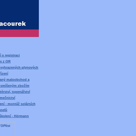
 o registraci
is z OR
y vyhrazených plynových
řízení
ovaný maloobchod a
 smíšeným zbožím
térství, topenářství
ámečnictví
ení - montáž solárních
nelů
školení - Hörmann