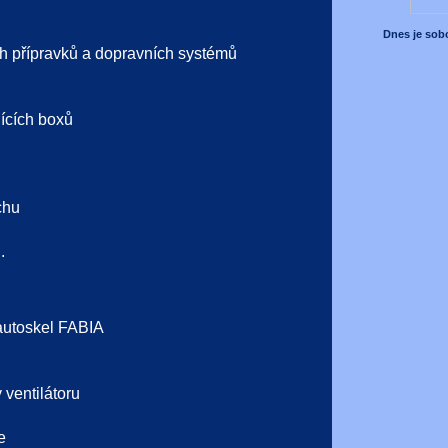
Dnes je sobo
h přípravků a dopravních systémů
ících boxů
chu
.
autoskel FABIA
ventilátoru
e