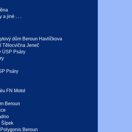
těna
a jiné . . .
bytový dům Beroun Havlíčkova
lí Tělocvična Jeneč
ov ÚSP Psáry
ry
SP Psáry
lu FN Motol
um Beroun
ice
adno
o Šípek
 Polygonis Beroun