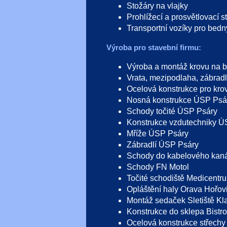
Stožáry na vlajky
Prohlížecí a prosvětlovací s
Transportní vozíky pro bedny 
Výroba pro stavební firmu:
Výroba a montáž krovu na 
Vrata, mezipodlaha, zábrad
Ocelová konstrukce pro kr
Nosná konstrukce ÚSP Psá
Schody točité ÚSP Psáry
Konstrukce vzdutechniky Ú
Mříže ÚSP Psáry
Zábradlí ÚSP Psáry
Schody do kabelového kaná
Schody FN Motol
Točité schodiště Medicentr
Opláštění haly Orava Hořov
Montáž sedaček Sletiště Kl
Konstrukce do sklepa Bistr
Ocelová konstrukce střechy