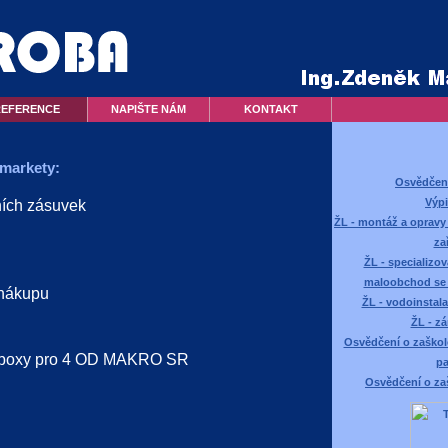
REFERENCE
NAPIŠTE NÁM
KONTAKT
rmarkety:
Osvědčení
Výp
ních zásuvek
ŽL - montáž a oprav
za
ŽL - specializ
maloobchod se
 nákupu
ŽL - vodoinstala
ŽL - z
Osvědčení o zaškol
í boxy pro 4 OD MAKRO SR
pa
Osvědčení o za